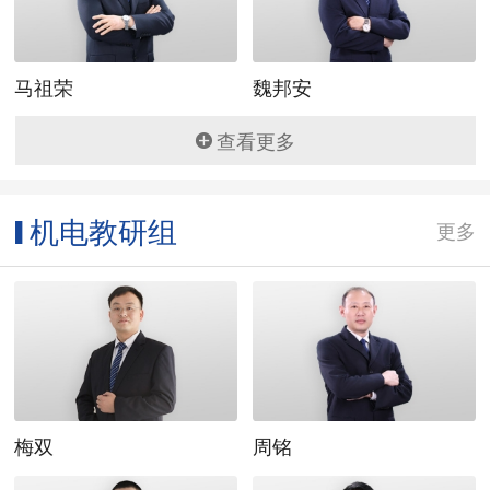
马祖荣
魏邦安
查看更多
机电教研组
▌
更多
梅双
周铭