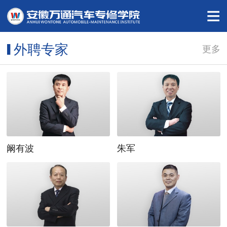
外聘专家
▌
更多
阚有波
朱军