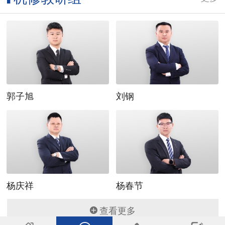
机修教研组
▌
更多
郭子旭
刘钢
杨庆祥
杨春节