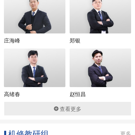
美容教研组
▌
更多
庄海峰
郑银
高绪春
赵恒昌
查看更多