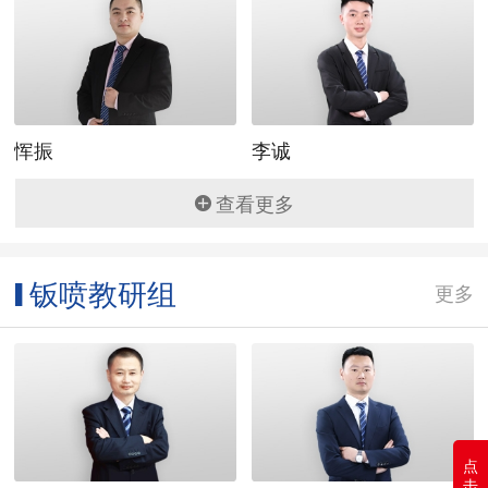
恽振
李诚
查看更多
钣喷教研组
▌
更多
点
击