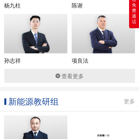
免
杨九柱
陈谢
费
通
话
孙志祥
项良法
查看更多
新能源教研组
▌
更多
宋杰