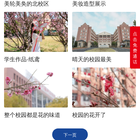
美轮美奂的北校区
美妆造型展示
点
击
免
费
通
学生作品-纸鸢
晴天的校园最美
话
整个校园都是花的味道
校园的花开了
下一页