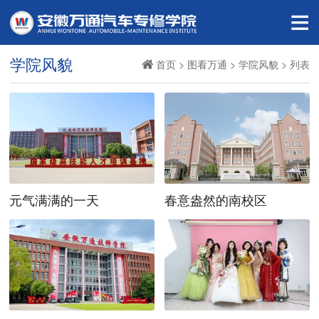
学院风貌
首页
>
图看万通
>
学院风貌
> 列表
元气满满的一天
春意盎然的南校区