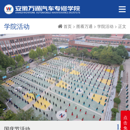
学院活动
首页
>
图看万通
>
学院活动
> 正文
点
击
1
免
/29
国庆节活动